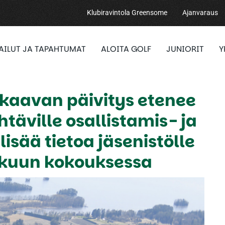
Klubiravintola Greensome
Ajanvaraus
PAILUT JA TAPAHTUMAT
ALOITA GOLF
JUNIORIT
Y
skaavan päivitys etenee
htäville osallistamis- ja
lisää tietoa jäsenistölle
askuun kokouksessa