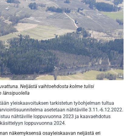
vattuna. Neljästä vaihtoehdosta kolme tulisi
n länsipuolella
ään yleiskaavoituksen tarkistetun työohjelman tultua
rviointisuunnitelma asetetaan nähtäville 3.11.-6.12.2022.
istuu nähtäville loppuvuonna 2023 ja kaavaehdotus
käsittelyyn loppuvuonna 2024.
man näkemyksensä osayleiskaavan neljästä eri