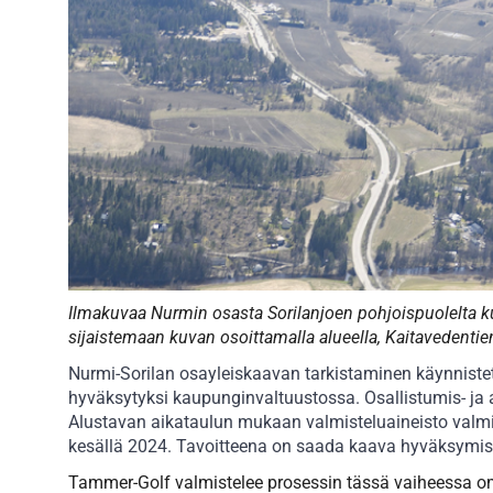
Ilmakuvaa Nurmin osasta Sorilanjoen pohjoispuolelta ku
sijaistemaan kuvan osoittamalla alueella, Kaitavedentie
Nurmi-Sorilan osayleiskaavan tarkistaminen käynnistet
hyväksytyksi kaupunginvaltuustossa. Osallistumis- ja a
Alustavan aikataulun mukaan valmisteluaineisto valm
kesällä 2024. Tavoitteena on saada kaava hyväksymis
Tammer-Golf valmistelee prosessin tässä vaiheessa o