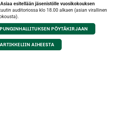
.
Asiaa esitellään jäsenistölle vuosikokouksen
uutin auditoriossa klo 18.00 alkaen (asian virallinen
okousta).
UPUNGINHALLITUKSEN PÖYTÄKIRJAAN
 ARTIKKELIIN AIHEESTA