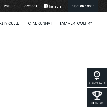
Palaute
Facebook
Kirjaudu sisään
Instagram
RITYKSILLE
TOIMIKUNNAT
TAMMER-GOLF RY