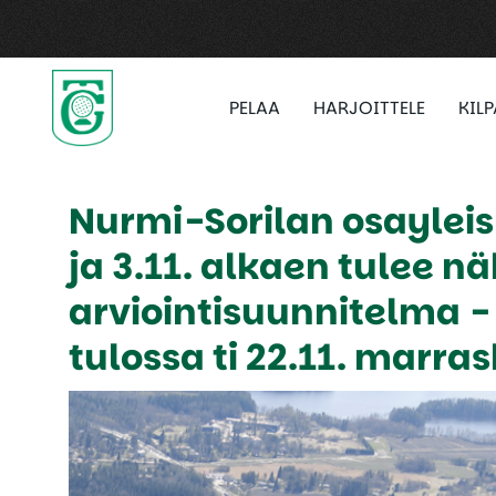
PELAA
HARJOITTELE
KIL
Nurmi-Sorilan osaylei
ja 3.11. alkaen tulee nä
arviointisuunnitelma - 
tulossa ti 22.11. marr