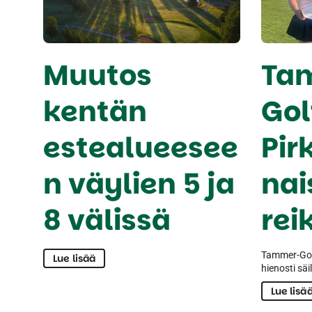
Muutos
Ta
kentän
Gol
estealueesee
Pi
n väylien 5 ja
nai
8 välissä
rei
Tammer-Golf
Lue lisää
hienosti sä
Lue lisä