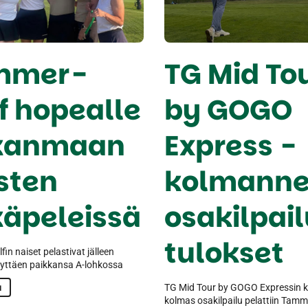
mmer-
TG Mid To
f hopealle
by GOGO
rkanmaan
Express -
sten
kolmann
käpeleissä
osakilpai
tulokset
in naiset pelastivat jälleen
ilyttäen paikkansa A-lohkossa
ä
TG Mid Tour by GOGO Expressin 
kolmas osakilpailu pelattiin Tamm