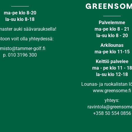
GREENSO
ma-pe klo 8-20
​​​​​​​la-su klo 8-18
Palvelemme
aster auki säävarauksella!
ma-pe klo 8 - 21
la-su klo 8 - 20​​​​​​​
toon voit olla yhteydessä:
Arkilounas
​​​​toimisto@tammer-golf.fi
ma-pe klo 11-15
​​​​​​​p.
010 3196 300
Keittiö palvelee
ma - pe klo 11 - 18
la-su klo 12-18
Lounas- ja ruokalistan l
www.greensome.fi
yhteys:
ravintola@greensome
+358 50 554 0856