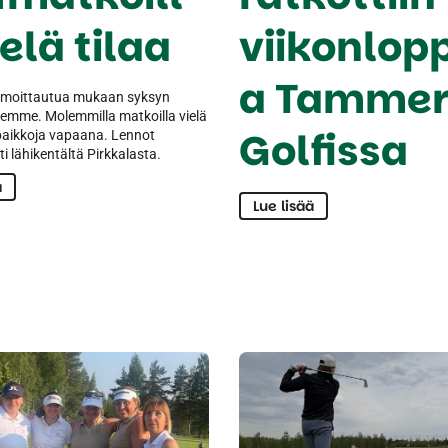
ielä tilaa
viikonlop
a Tammer
 ilmoittautua mukaan syksyn
lemme. Molemmilla matkoilla vielä
Golfissa
aikkoja vapaana. Lennot
ti lähikentältä Pirkkalasta.
ä
Lue lisää