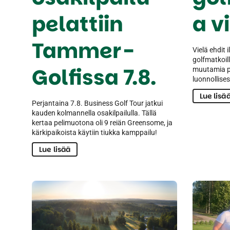
pelattiin
a v
Tammer-
Vielä ehdit
golfmatkoil
Golfissa 7.8.
muutamia p
luonnollises
Lue lisä
Perjantaina 7.8. Business Golf Tour jatkui
kauden kolmannella osakilpailulla. Tällä
kertaa pelimuotona oli 9 reiän Greensome, ja
kärkipaikoista käytiin tiukka kamppailu!
Lue lisää