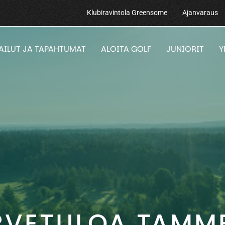
Klubiravintola Greensome
Ajanvaraus
PAILUT JA TAPAHTUMAT
ALOITA GOLF
JUNIORIT
Y
RVETULOA TAMM