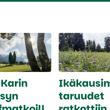
 Karin
Ikäkausi
ksyn
taruudet
fmatkoill
ratkottiin