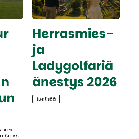
ur
Herrasmies-
ja
Ladygolfariä
en
änestys 2026
lun
Lue lisää
kauden
er-Golfissa