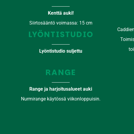
Kenttä auki!
Siirtosääntö voimassa: 15 cm
Caddiem
​​​​LYÖNTISTUDIO
Toimis
​​​
Lyöntistudio suljettu
​​RANGE
Range ja harjoitusalueet auki
Nurmirange käytössä viikonloppuisin.