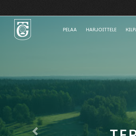
PELAA
HARJOITTELE
KIL
TE