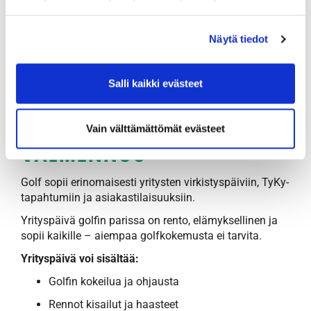
Valmennus suunnitellaan yksilöllisesti pelaajan
tavoitteiden mukaan.
Näytä tiedot
Kysy lisää kilpavalmennuksesta esa.lehti@tammer-
golf.fi - 0400 196171
Salli kaikki evästeet
YRITYSPÄIVÄT JA TYKY-
Vain välttämättömät evästeet
VALMENNUS
Golf sopii erinomaisesti yritysten virkistyspäiviin, TyKy-
tapahtumiin ja asiakastilaisuuksiin.
Yrityspäivä golfin parissa on rento, elämyksellinen ja
sopii kaikille – aiempaa golfkokemusta ei tarvita.
Yrityspäivä voi sisältää:
Golfin kokeilua ja ohjausta
Rennot kisailut ja haasteet