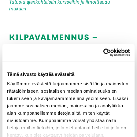
Tutustu ajankohtaisiin kursseihin ja ilmoittaudu
mukaan
KILPAVALMENNUS –
TAVOITTEELLISESTI
ETEENPÄIN
Tavoitteellista valmennusta kilpapelaajille ja junioreille
Tämä sivusto käyttää evästeitä
yhteistyössä Tammer-Golfin kanssa.
Käytämme evästeitä tarjoamamme sisällön ja mainosten
Valmennuksessa keskitytään pitkäjänteiseen
räätälöimiseen, sosiaalisen median ominaisuuksien
kehitykseen:
tukemiseen ja kävijämäärämme analysoimiseen. Lisäksi
Tekniikka
jaamme sosiaalisen median, mainosalan ja analytiikka-
Fyysisten ominaisuuksien merkitys
alan kumppaneillemme tietoja siitä, miten käytät
sivustoamme. Kumppanimme voivat yhdistää näitä
Pelitaidot
tietoja muihin tietoihin, joita olet antanut heille tai joita on
Kilpailuihin valmistautuminen
kerätty, kun olet käyttänyt heidän palvelujaan.