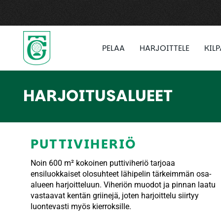
PELAA
HARJOITTELE
KIL
HARJOITUSALUEET
PUTTIVIHERIÖ
Noin 600 m² kokoinen puttiviheriö tarjoaa
ensiluokkaiset olosuhteet lähipelin tärkeimmän osa-
alueen harjoitteluun. Viheriön muodot ja pinnan laatu
vastaavat kentän griinejä, joten harjoittelu siirtyy
luontevasti myös kierroksille.