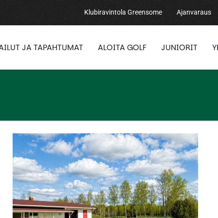
Klubiravintola Greensome
Ajanvaraus
PAILUT JA TAPAHTUMAT
ALOITA GOLF
JUNIORIT
Y