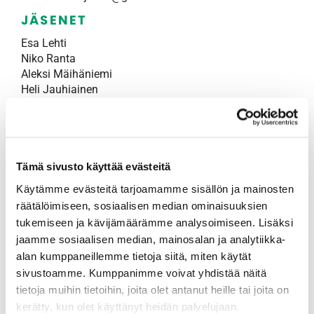
JÄSENET
​​​​​​​Esa Lehti
​​​​​​​Niko Ranta
Aleksi Mäihäniemi
Heli Jauhiainen
Janne Kinnunen
Lari Nurminen
Max Schwenson (kapteeni)
Mia Talja
Riku Elomaa
Tämä sivusto käyttää evästeitä
Samu Saarimäki
Käytämme evästeitä tarjoamamme sisällön ja mainosten
Sari Pienimäki
räätälöimiseen, sosiaalisen median ominaisuuksien
Satu Soikkeli
tukemiseen ja kävijämäärämme analysoimiseen. Lisäksi
jaamme sosiaalisen median, mainosalan ja analytiikka-
alan kumppaneillemme tietoja siitä, miten käytät
sivustoamme. Kumppanimme voivat yhdistää näitä
tietoja muihin tietoihin, joita olet antanut heille tai joita on
kerätty, kun olet käyttänyt heidän palvelujaan.