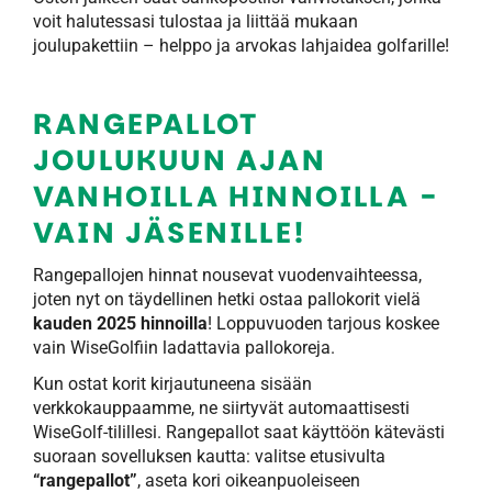
voit halutessasi tulostaa ja liittää mukaan
joulupakettiin – helppo ja arvokas lahjaidea golfarille!
RANGEPALLOT
JOULUKUUN AJAN
VANHOILLA HINNOILLA -
VAIN JÄSENILLE!
Rangepallojen hinnat nousevat vuodenvaihteessa,
joten nyt on täydellinen hetki ostaa pallokorit vielä
kauden 2025 hinnoilla
! Loppuvuoden tarjous koskee
vain WiseGolfiin ladattavia pallokoreja.
Kun ostat korit kirjautuneena sisään
verkkokauppaamme, ne siirtyvät automaattisesti
WiseGolf-tilillesi. Rangepallot saat käyttöön kätevästi
suoraan sovelluksen kautta: valitse etusivulta
“rangepallot”
, aseta kori oikeanpuoleiseen