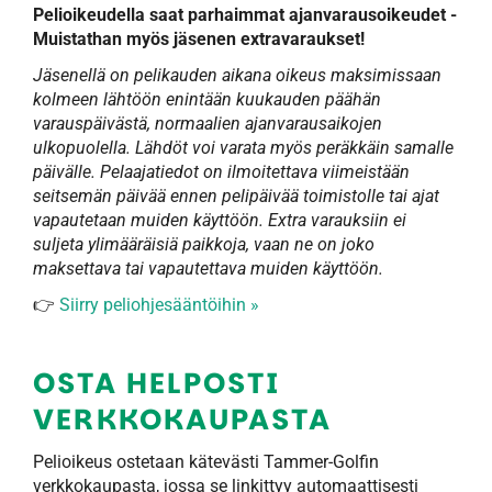
Pelioikeudella saat parhaimmat ajanvarausoikeudet -
Muistathan myös jäsenen extravaraukset!
Jäsenellä on pelikauden aikana oikeus maksimissaan
kolmeen lähtöön enintään kuukauden päähän
varauspäivästä, normaalien ajanvarausaikojen
ulkopuolella. Lähdöt voi varata myös peräkkäin samalle
päivälle. Pelaajatiedot on ilmoitettava viimeistään
seitsemän päivää ennen pelipäivää toimistolle tai ajat
vapautetaan muiden käyttöön. Extra varauksiin ei
suljeta ylimääräisiä paikkoja, vaan ne on joko
maksettava tai vapautettava muiden käyttöön.
👉
Siirry peliohjesääntöihin
»
OSTA HELPOSTI
VERKKOKAUPASTA
Pelioikeus ostetaan kätevästi Tammer-Golfin
verkkokaupasta, jossa se linkittyy automaattisesti