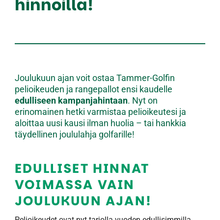
hinnoilla!
Joulukuun ajan voit ostaa Tammer-Golfin
pelioikeuden ja rangepallot ensi kaudelle
edulliseen kampanjahintaan
. Nyt on
erinomainen hetki varmistaa pelioikeutesi ja
aloittaa uusi kausi ilman huolia – tai hankkia
täydellinen joululahja golfarille!
EDULLISET HINNAT
VOIMASSA VAIN
JOULUKUUN AJAN!
Pelioikeudet ovat nyt tarjolla vuoden edullisimmilla