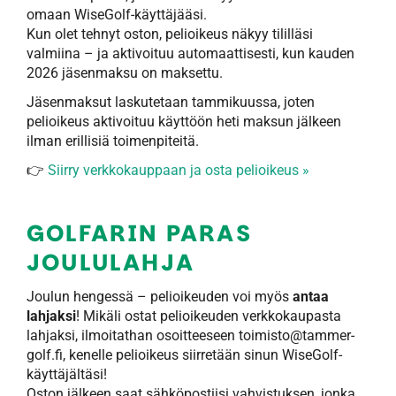
omaan WiseGolf-käyttäjääsi.
Kun olet tehnyt oston, pelioikeus näkyy tililläsi
valmiina – ja aktivoituu automaattisesti, kun kauden
2026 jäsenmaksu on maksettu.
Jäsenmaksut laskutetaan tammikuussa, joten
pelioikeus aktivoituu käyttöön heti maksun jälkeen
ilman erillisiä toimenpiteitä.
👉
Siirry verkkokauppaan ja osta pelioikeus
»
GOLFARIN PARAS
JOULULAHJA
Joulun hengessä – pelioikeuden voi myös
antaa
lahjaksi
! Mikäli ostat pelioikeuden verkkokaupasta
lahjaksi, ilmoitathan osoitteeseen toimisto@tammer-
golf.fi, kenelle pelioikeus siirretään sinun WiseGolf-
käyttäjältäsi!
Oston jälkeen saat sähköpostiisi vahvistuksen, jonka