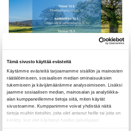
Tämä sivusto käyttää evästeitä
Käytämme evästeitä tarjoamamme sisällön ja mainosten
räätälöimiseen, sosiaalisen median ominaisuuksien
tukemiseen ja kävijämäärämme analysoimiseen. Lisäksi
jaamme sosiaalisen median, mainosalan ja analytiikka-
alan kumppaneillemme tietoja siitä, miten käytät
sivustoamme. Kumppanimme voivat yhdistää näitä
MAINOS: GOLF CENTER
tietoja muihin tietoihin, joita olet antanut heille tai joita on
kerätty, kun olet käyttänyt heidän palvelujaan.