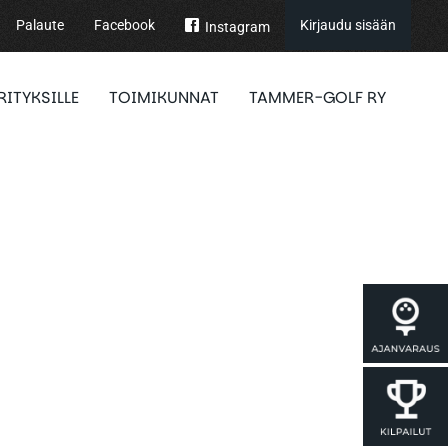
Palaute
Facebook
Kirjaudu sisään
Instagram
RITYKSILLE
TOIMIKUNNAT
TAMMER-GOLF RY