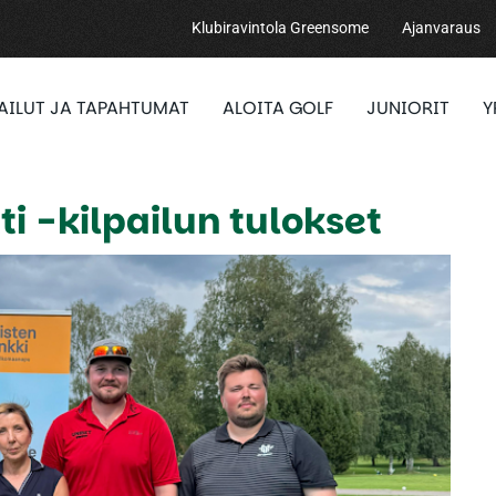
Klubiravintola Greensome
Ajanvaraus
PAILUT JA TAPAHTUMAT
ALOITA GOLF
JUNIORIT
Y
i -kilpailun tulokset