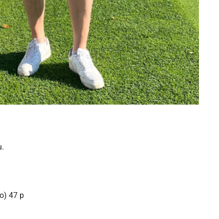
.
u.
to) 47 p