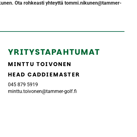
kunen. Ota rohkeasti yhteyttä tommi.nikunen@tammer-
YRITYSTAPAHTUMAT
MINTTU TOIVONEN
HEAD CADDIEMASTER
045 879 5919
minttu.toivonen@tammer-golf.fi