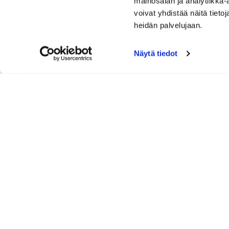
mainosalan ja analytiikka
voivat yhdistää näitä tietoja
heidän palvelujaan.
Näytä tiedot
YHTEYSTIEDOT
Tammer-Golf ry
Tenniskatu 25