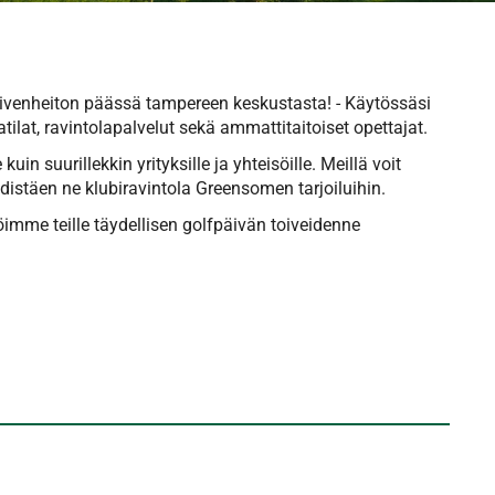
ivenheiton päässä tampereen keskustasta! - Käytössäsi
atilat, ravintolapalvelut sekä ammattitaitoiset opettajat.
n suurillekkin yrityksille ja yhteisöille. Meillä voit
hdistäen ne klubiravintola Greensomen tarjoiluihin.
löimme teille täydellisen golfpäivän toiveidenne