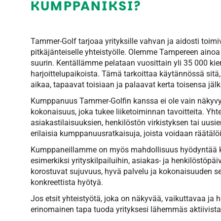
KUMPPANIKSI?
Tammer-Golf tarjoaa yrityksille vahvan ja aidosti toim
pitkäjänteiselle yhteistyölle. Olemme Tampereen ain
suurin. Kentällämme pelataan vuosittain yli 35 000 k
harjoittelupaikoista. Tämä tarkoittaa käytännössä sitä, e
aikaa, tapaavat toisiaan ja palaavat kerta toisensa jäl
Kumppanuus Tammer-Golfin kanssa ei ole vain näkyvyyt
kokonaisuus, joka tukee liiketoiminnan tavoitteita. Yh
asiakastilaisuuksien, henkilöstön virkistyksen tai uus
erilaisia kumppanuusratkaisuja, joista voidaan räätälöid
Kumppaneillamme on myös mahdollisuus hyödyntää kentä
esimerkiksi yrityskilpailuihin, asiakas- ja henkilöstöpäi
korostuvat sujuvuus, hyvä palvelu ja kokonaisuuden s
konkreettista hyötyä.
Jos etsit yhteistyötä, joka on näkyvää, vaikuttavaa 
erinomainen tapa tuoda yrityksesi lähemmäs aktiivist