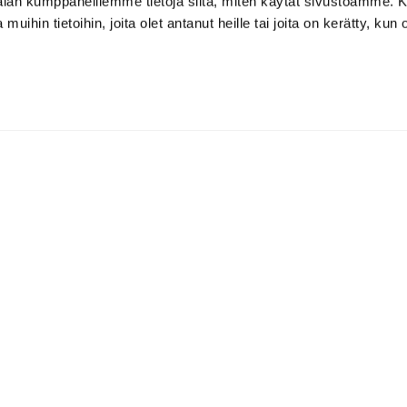
-alan kumppaneillemme tietoja siitä, miten käytät sivustoamme
 muihin tietoihin, joita olet antanut heille tai joita on kerätty, kun 