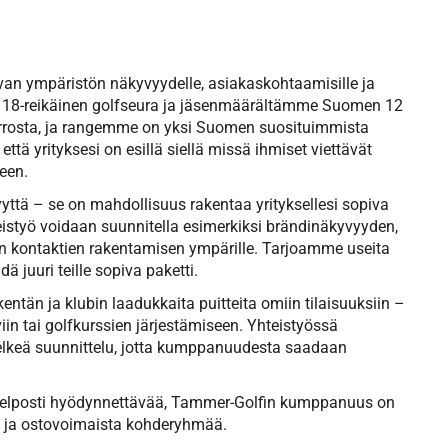
ivan ympäristön näkyvyydelle, asiakaskohtaamisille ja
oa 18-reikäinen golfseura ja jäsenmäärältämme Suomen 12
ierrosta, ja rangemme on yksi Suomen suosituimmista
ttä yrityksesi on esillä siellä missä ihmiset viettävät
keen.
tä – se on mahdollisuus rakentaa yrityksellesi sopiva
teistyö voidaan suunnitella esimerkiksi brändinäkyvyyden,
ien kontaktien rakentamisen ympärille. Tarjoamme useita
ä juuri teille sopiva paketti.
n ja klubin laadukkaita puitteita omiin tilaisuuksiin –
viin tai golfkurssien järjestämiseen. Yhteistyössä
elkeä suunnittelu, jotta kumppanuudesta saadaan
ja helposti hyödynnettävää, Tammer-Golfin kumppanuus on
a ja ostovoimaista kohderyhmää.