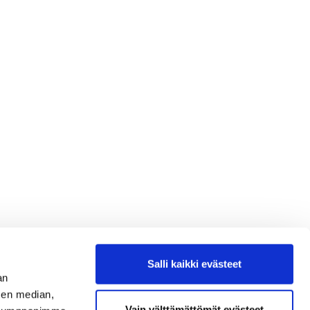
Salli kaikki evästeet
an
sen median,
Vain välttämättömät evästeet