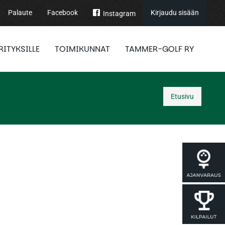
Palaute
Facebook
Kirjaudu sisään
Instagram
RITYKSILLE
TOIMIKUNNAT
TAMMER-GOLF RY
Etusivu