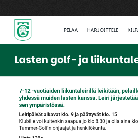
PELAA
HARJOITTELE
KIL
Lasten golf- ja liikuntal
7-12 -vuotiaiden liikuntaleirillä leikitään, pelail
yhdessä muiden lasten kanssa. Leiri järjestetään 
sen ympäristössä.
Leiripäivät alkavat klo. 9 ja päättyvät klo. 15
Klubille voi kuitenkin saapua jo klo 8.30 ja olla aina k
Tammer-Golfin ohjaajat ja henkilökunta.