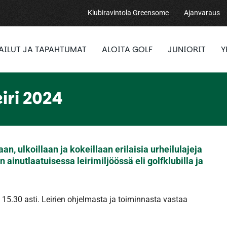
Klubiravintola Greensome
Ajanvaraus
PAILUT JA TAPAHTUMAT
ALOITA GOLF
JUNIORIT
Y
eiri 2024
laan, ulkoillaan ja kokeillaan erilaisia urheilulajeja
ainutlaatuisessa leirimiljöössä eli golfklubilla ja
lo 15.30 asti. Leirien ohjelmasta ja toiminnasta vastaa