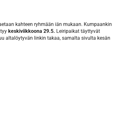
 jaetaan kahteen ryhmään iän mukaan. Kumpaankin
ttyy
keskiviikkoona 29.5.
Leiripaikat täyttyvät
u altalöytyvän linkin takaa, samalta sivulta kesän