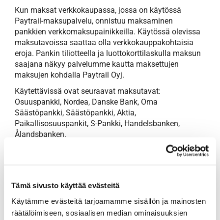
Kun maksat verkkokaupassa, jossa on käytössä
Paytrail-maksupalvelu, onnistuu maksaminen
pankkien verkkomaksupainikkeilla. Käytössä olevissa
maksutavoissa saattaa olla verkkokauppakohtaisia
eroja. Pankin tiliotteella ja luottokorttilaskulla maksun
saajana näkyy palvelumme kautta maksettujen
maksujen kohdalla Paytrail Oyj.
Käytettävissä ovat seuraavat maksutavat:
Osuuspankki, Nordea, Danske Bank, Oma
Säästöpankki, Säästöpankki, Aktia,
Paikallisosuuspankit, S-Pankki, Handelsbanken,
Ålandsbanken.
ASIAKASPALVELU KULUTTAJILLE
Oletko maksanut jotain verkossa
Paytrailin kautta?
Tämä sivusto käyttää evästeitä
Asiakaspalvelu
kuluttajille
.
Käytämme evästeitä tarjoamamme sisällön ja mainosten
020 718 1830 (8,35 snt/puhelu + 16,69 snt/min, alv 24
räätälöimiseen, sosiaalisen median ominaisuuksien
%)