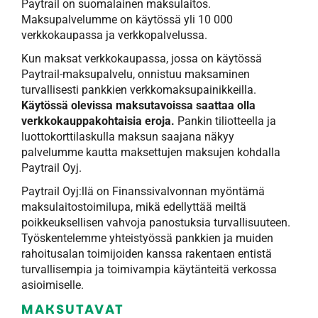
Paytrail on suomalainen maksulaitos.
Maksupalvelumme on käytössä yli 10 000
verkkokaupassa ja verkkopalvelussa.
Kun maksat verkkokaupassa, jossa on käytössä
Paytrail-maksupalvelu, onnistuu maksaminen
turvallisesti pankkien verkkomaksupainikkeilla.
Käytössä olevissa maksutavoissa saattaa olla
verkkokauppakohtaisia eroja.
Pankin tiliotteella ja
luottokorttilaskulla maksun saajana näkyy
palvelumme kautta maksettujen maksujen kohdalla
Paytrail Oyj.
Paytrail Oyj:llä on Finanssivalvonnan myöntämä
maksulaitostoimilupa, mikä edellyttää meiltä
poikkeuksellisen vahvoja panostuksia turvallisuuteen.
Työskentelemme yhteistyössä pankkien ja muiden
rahoitusalan toimijoiden kanssa rakentaen entistä
turvallisempia ja toimivampia käytänteitä verkossa
asioimiselle.
MAKSUTAVAT