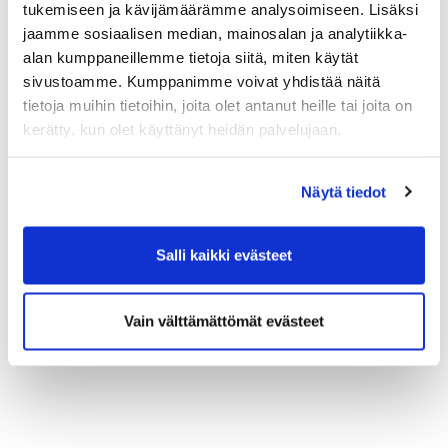
tukemiseen ja kävijämäärämme analysoimiseen. Lisäksi
Auki: ma-pe klo 8-22 ja viikonloppuisin klo 10-18.
jaamme sosiaalisen median, mainosalan ja analytiikka-
maksutiedustelut@paytrail.com
alan kumppaneillemme tietoja siitä, miten käytät
sivustoamme. Kumppanimme voivat yhdistää näitä
tietoja muihin tietoihin, joita olet antanut heille tai joita on
kerätty, kun olet käyttänyt heidän palvelujaan.
Näytä tiedot
Salli kaikki evästeet
Vain välttämättömät evästeet