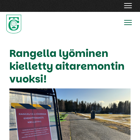
Navig
Navig
Rangella lyöminen
kielletty aitaremontin
vuoksi!