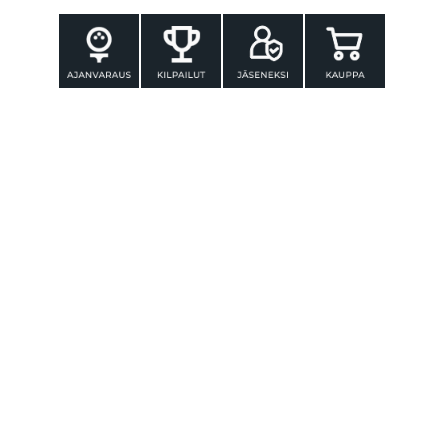
YHTEYSTIEDOT
Tammer-Golf ry
Tenniskatu 25
33560 TAMPERE
Puh. 010 3196 300
toimisto@tammer-golf.fi