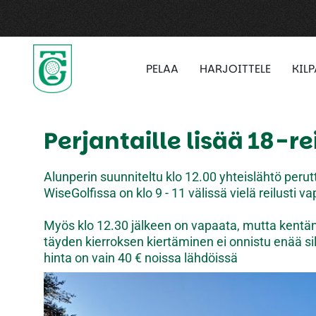
PELAA
HARJOITTELE
KIL
Perjantaille lisää 18-re
Alunperin suunniteltu klo 12.00 yhteislähtö perutt
WiseGolfissa on klo 9 - 11 välissä vielä reilusti va
Myös klo 12.30 jälkeen on vapaata, mutta kentän 
täyden kierroksen kiertäminen ei onnistu enää sill
hinta on vain 40 € noissa lähdöissä