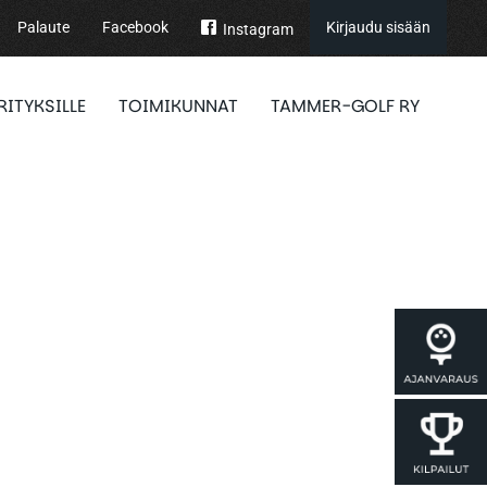
Palaute
Facebook
Kirjaudu sisään
Instagram
RITYKSILLE
TOIMIKUNNAT
TAMMER-GOLF RY