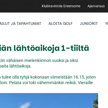
Klubiravintola Greensome
Ajanvaraus
PAILUT JA TAPAHTUMAT
ALOITA GOLF
JUNIORIT
Y
iän lähtöaikoja 1-tiiltä
iin vähäisen mielenkiinnon vuoksi ja siksi
paita lähtöaikoja.
tulee olla tyhjä kokonaan viimeistään 16.15, joten
oin. Pelata voi toki vähemmänkin reikiä. Vieraille