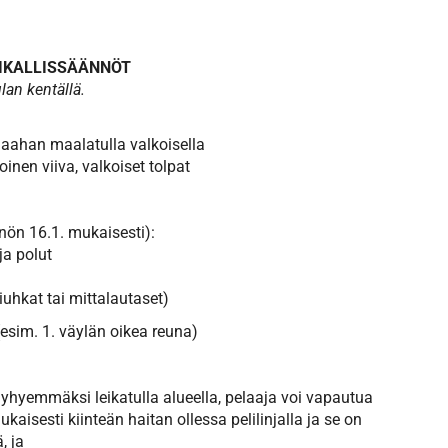
IKALLISSÄÄNNÖT
an kentällä.
 maahan maalatulla valkoisella
inen viiva, valkoiset tolpat
ön 16.1. mukaisesti):
ja polut
iuhkat tai mittalautaset)
esim. 1. väylän oikea reuna)
i lyhyemmäksi leikatulla alueella, pelaaja voi vapautua
isesti kiinteän haitan ollessa pelilinjalla ja se on
, ja