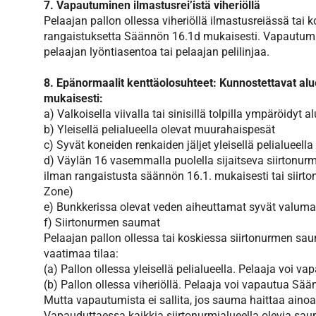
7. Vapautuminen ilmastusrei’istä viheriöllä
Pelaajan pallon ollessa viheriöllä ilmastusreiässä tai 
rangaistuksetta Säännön 16.1d mukaisesti. Vapautumist
pelaajan lyöntiasentoa tai pelaajan pelilinjaa.
8. Epänormaalit kenttäolosuhteet: Kunnostettavat al
mukaisesti:
a) Valkoisella viivalla tai sinisillä tolpilla ympäröidyt a
b) Yleisellä pelialueella olevat muurahaispesät
c) Syvät koneiden renkaiden jäljet yleisellä pelialueella
d) Väylän 16 vasemmalla puolella sijaitseva siirtonurm
ilman rangaistusta säännön 16.1. mukaisesti tai siirto
Zone)
e) Bunkkerissa olevat veden aiheuttamat syvät valuma
f) Siirtonurmen saumat
Pelaajan pallon ollessa tai koskiessa siirtonurmen sa
vaatimaa tilaa:
(a) Pallon ollessa yleisellä pelialueella. Pelaaja voi 
(b) Pallon ollessa viheriöllä. Pelaaja voi vapautua Sä
Mutta vapautumista ei sallita, jos sauma haittaa aino
Vapauduttaessa kaikkia siirtonurmialueella olevia sa