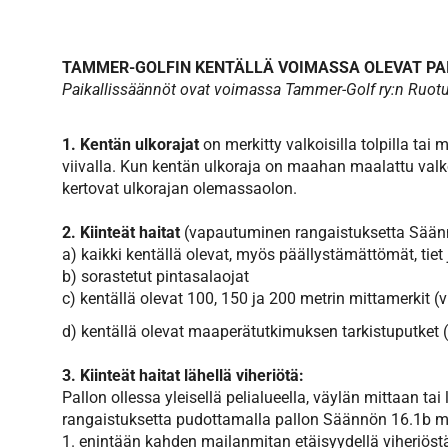
TAMMER-GOLFIN KENTÄLLÄ VOIMASSA OLEVAT PA
Paikallissäännöt ovat voimassa Tammer-Golf ry:n Ruotul
1. Kentän ulkorajat
on merkitty valkoisilla tolpilla tai
viivalla. Kun kentän ulkoraja on maahan maalattu valko
kertovat ulkorajan olemassaolon.
2. Kiinteät haitat
(vapautuminen rangaistuksetta Säänn
a) kaikki kentällä olevat, myös päällystämättömät, tiet 
b) sorastetut pintasalaojat
c) kentällä olevat 100, 150 ja 200 metrin mittamerkit (v
d) kentällä olevat maaperätutkimuksen tarkistuputket (
3. Kiinteät haitat lähellä viheriötä:
Pallon ollessa yleisellä pelialueella, väylän mittaan ta
rangaistuksetta pudottamalla pallon Säännön 16.1b muka
1. enintään kahden mailanmitan etäisyydellä viheriöstä