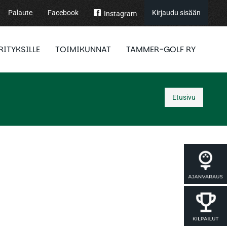
Palaute
Facebook
Kirjaudu sisään
Instagram
RITYKSILLE
TOIMIKUNNAT
TAMMER-GOLF RY
Etusivu