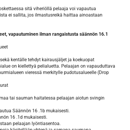
koskettaessa sitä viheriöllä pelaaja voi vapautua
a ei sallita, jos ilmastusreikä haittaa ainoastaan
ueet, vapautuminen ilman rangaistusta säännön 16.1
lueet
 sekä kentälle tehdyt kairausjäljet ja koekuopat
ialue on kiellettyä pelialuetta. Pelaajan on vapauduttava
nurmialueen vieressä merkitylle pudotusalueelle (Drop
urat
umaa tai sauman haitatessa pelaajan aiotun svingin
vapautua Säännön 16 .1b mukaisesti.
ännön 16 .1d mukaisesti.
astaan pelaajan lyöntiasentoa.
umoja käsitellään yhtenä ja samana saumana.