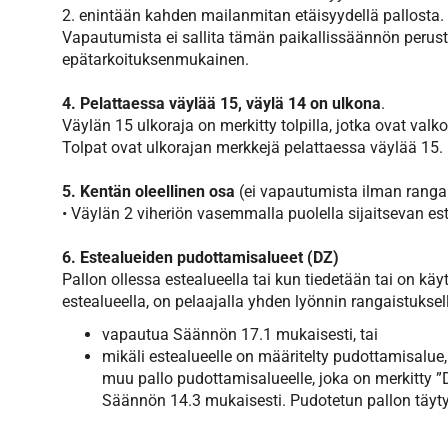
2. enintään kahden mailanmitan etäisyydellä pallosta.
Vapautumista ei sallita tämän paikallissäännön perusteel
epätarkoituksenmukainen.
4. Pelattaessa väylää 15, väylä 14 on ulkona
.
Väylän 15 ulkoraja on merkitty tolpilla, jotka ovat valk
Tolpat ovat ulkorajan merkkejä pelattaessa väylää 15. M
5. Kentän oleellinen osa
(ei vapautumista ilman ranga
• Väylän 2 viheriön vasemmalla puolella sijaitsevan es
6. Estealueiden pudottamisalueet (DZ)
Pallon ollessa estealueella tai kun tiedetään tai on käyt
estealueella, on pelaajalla yhden lyönnin rangaistukse
vapautua Säännön 17.1 mukaisesti, tai
mikäli estealueelle on määritelty pudottamisalue
muu pallo pudottamisalueelle, joka on merkitty 
Säännön 14.3 mukaisesti. Pudotetun pallon täyty