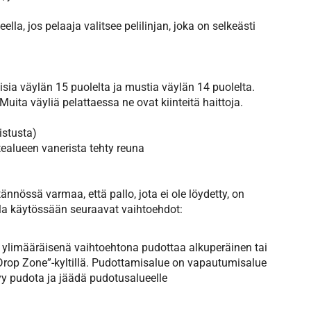
la, jos pelaaja valitsee pelilinjan, joka on selkeästi
oisia väylän 15 puolelta ja mustia väylän 14 puolelta.
uita väyliä pelattaessa ne ovat kiinteitä haittoja.
istusta)
tealueen vanerista tehty reuna
ännössä varmaa, että pallo, jota ei ole löydetty, on
lla käytössään seuraavat vaihtoehdot:
, ylimääräisenä vaihtoehtona pudottaa alkuperäinen tai
”Drop Zone”-kyltillä. Pudottamisalue on vapautumisalue
y pudota ja jäädä pudotusalueelle