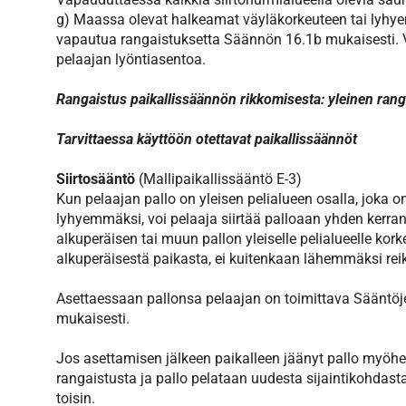
g) Maassa olevat halkeamat väyläkorkeuteen tai lyhyemm
vapautua rangaistuksetta Säännön 16.1b mukaisesti. V
pelaajan lyöntiasentoa.
Rangaistus paikallissäännön rikkomisesta: yleinen rangai
Tarvittaessa käyttöön otettavat paikallissäännöt
Siirtosääntö
(Mallipaikallissääntö E-3)
Kun pelaajan pallo on yleisen pelialueen osalla, joka o
lyhyemmäksi, voi pelaaja siirtää palloaan yhden kerra
alkuperäisen tai muun pallon yleiselle pelialueelle kor
alkuperäisestä paikasta, ei kuitenkaan lähemmäksi rei
Asettaessaan pallonsa pelaajan on toimittava Sääntöje
mukaisesti.
Jos asettamisen jälkeen paikalleen jäänyt pallo myöhe
rangaistusta ja pallo pelataan uudesta sijaintikohdast
toisin.