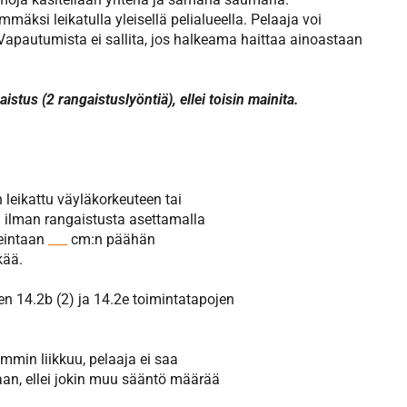
äksi leikatulla yleisellä pelialueella. Pelaaja voi
apautumista ei sallita, jos halkeama haittaa ainoastaan
stus (2 rangaistuslyöntiä), ellei toisin mainita.
n leikattu väyläkorkeuteen tai
n ilman rangaistusta asettamalla
keintaan
___
cm:n päähän
kää.
n 14.2b (2) ja 14.2e toimintatapojen
mmin liikkuu, pelaaja ei saa
aan, ellei jokin muu sääntö määrää