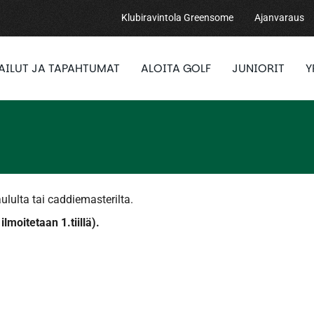
Klubiravintola Greensome
Ajanvaraus
PAILUT JA TAPAHTUMAT
ALOITA GOLF
JUNIORIT
Y
ululta tai caddiemasterilta.
taan 1.tiillä).​​​​​​​