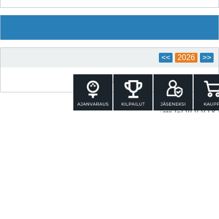
<<
2026
>>
Ei kilpailuja vielä