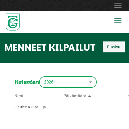
Navig
Navig
MENNEET KILPAILUT
Etusivu