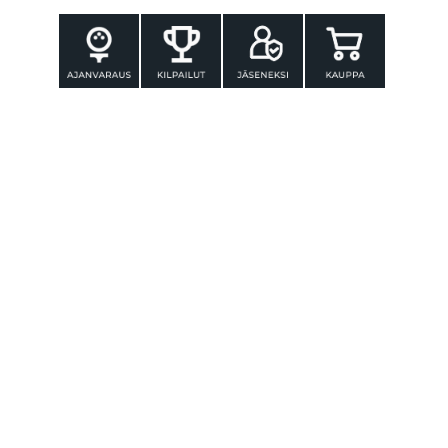
YHTEYSTIEDOT
Tammer-Golf ry
Tenniskatu 25
33560 TAMPERE
Puh. 010 3196 300
toimisto@tammer-golf.fi