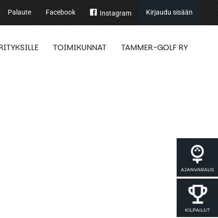
Palaute
Facebook
Kirjaudu sisään
Instagram
RITYKSILLE
TOIMIKUNNAT
TAMMER-GOLF RY