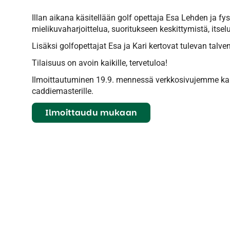
Illan aikana käsitellään golf opettaja Esa Lehden ja fy
mielikuvaharjoittelua, suoritukseen keskittymistä, itsel
Lisäksi golfopettajat Esa ja Kari kertovat tulevan talve
Tilaisuus on avoin kaikille, tervetuloa!
Ilmoittautuminen 19.9. mennessä verkkosivujemme kaut
caddiemasterille.
Ilmoittaudu mukaan