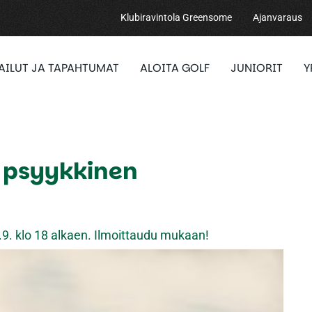
Klubiravintola Greensome
Ajanvaraus
PAILUT JA TAPAHTUMAT
ALOITA GOLF
JUNIORIT
Y
in psyykkinen
1.9. klo 18 alkaen. Ilmoittaudu mukaan!