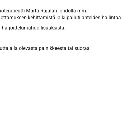
sioterapeutti Martti Rajalan johdolla mm.
uottamuksen kehittämistä ja kilpailutilanteiden hallintaa.
n harjoittelumahdollisuuksista.
ta alla olevasta painikkeesta tai suoraa