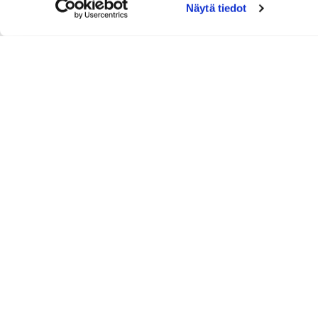
Näytä tiedot
YHTEYSTIEDOT
Tammer-Golf ry
Tenniskatu 25
33560 TAMPERE
Puh. 010 3196 300
toimisto@tammer-golf.fi