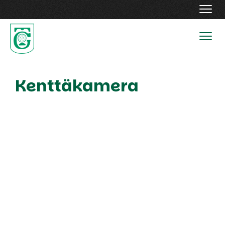
Navig
Navig
Kenttäkamera