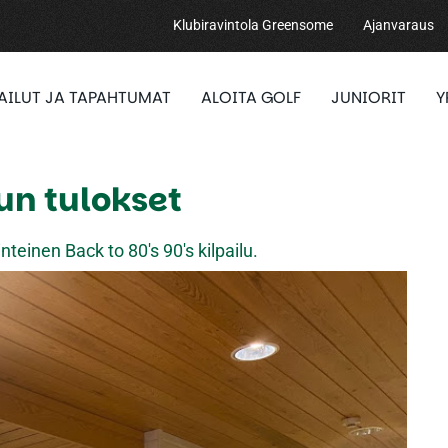
Klubiravintola Greensome
Ajanvaraus
PAILUT JA TAPAHTUMAT
ALOITA GOLF
JUNIORIT
Y
lun tulokset
teinen Back to 80's 90's kilpailu.