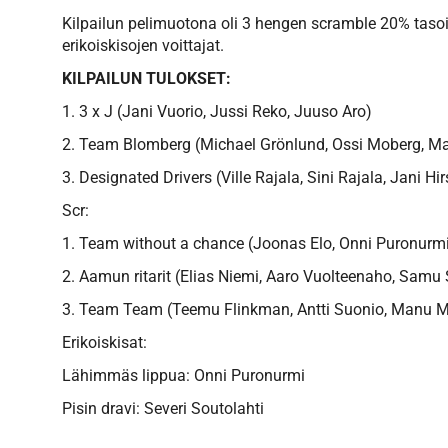
Kilpailun pelimuotona oli 3 hengen scramble 20% tasoit
erikoiskisojen voittajat.
KILPAILUN TULOKSET:
1. 3 x J (Jani Vuorio, Jussi Reko, Juuso Aro)
2. Team Blomberg (Michael Grönlund, Ossi Moberg, M
3. Designated Drivers (Ville Rajala, Sini Rajala, Jani Hir
Scr:
1. Team without a chance (Joonas Elo, Onni Puronurmi,
2. Aamun ritarit (Elias Niemi, Aaro Vuolteenaho, Samu
3. Team Team (Teemu Flinkman, Antti Suonio, Manu 
Erikoiskisat:
Lähimmäs lippua: Onni Puronurmi
Pisin dravi: Severi Soutolahti