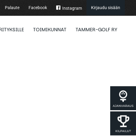
Palaute
Facebook
Kirjaudu sisään
Instagram
RITYKSILLE
TOIMIKUNNAT
TAMMER-GOLF RY