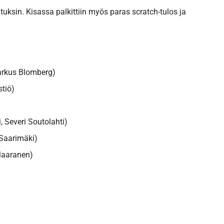
uksin. Kisassa palkittiin myös paras scratch-tulos ja
arkus Blomberg)
stiö)
 Severi Soutolahti)
 Saarimäki)
Maaranen)