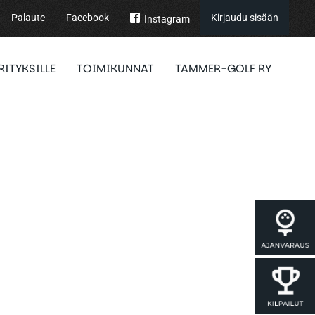
Palaute
Facebook
Kirjaudu sisään
Instagram
RITYKSILLE
TOIMIKUNNAT
TAMMER-GOLF RY