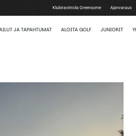
Klubiravintola Greensome
Ajanvaraus
PAILUT JA TAPAHTUMAT
ALOITA GOLF
JUNIORIT
Y