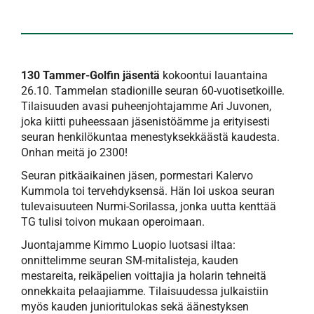
130 Tammer-Golfin jäsentä
kokoontui lauantaina
26.10. Tammelan stadionille seuran 60-vuotisetkoille.
Tilaisuuden avasi puheenjohtajamme Ari Juvonen,
joka kiitti puheessaan jäsenistöämme ja erityisesti
seuran henkilökuntaa menestyksekkäästä kaudesta.
Onhan meitä jo 2300!
Seuran pitkäaikainen jäsen, pormestari Kalervo
Kummola toi tervehdyksensä. Hän loi uskoa seuran
tulevaisuuteen Nurmi-Sorilassa, jonka uutta kenttää
TG tulisi toivon mukaan operoimaan.
Juontajamme Kimmo Luopio luotsasi iltaa:
onnittelimme seuran SM-mitalisteja, kauden
mestareita, reikäpelien voittajia ja holarin tehneitä
onnekkaita pelaajiamme. Tilaisuudessa julkaistiin
myös kauden junioritulokas sekä äänestyksen