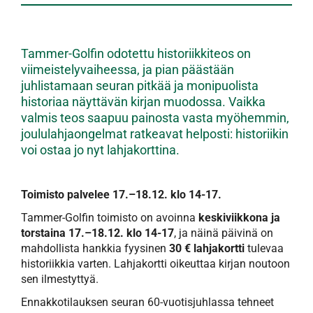
Tammer-Golfin odotettu historiikkiteos on
viimeistelyvaiheessa, ja pian päästään
juhlistamaan seuran pitkää ja monipuolista
historiaa näyttävän kirjan muodossa. Vaikka
valmis teos saapuu painosta vasta myöhemmin,
joululahjaongelmat ratkeavat helposti: historiikin
voi ostaa jo nyt lahjakorttina.
Toimisto palvelee 17.–18.12. klo 14-17.
Tammer-Golfin toimisto on avoinna
keskiviikkona ja
torstaina 17.–18.12. klo 14-17
, ja näinä päivinä on
mahdollista hankkia fyysinen
30 € lahjakortti
tulevaa
historiikkia varten. Lahjakortti oikeuttaa kirjan noutoon
sen ilmestyttyä.
Ennakkotilauksen seuran 60-vuotisjuhlassa tehneet