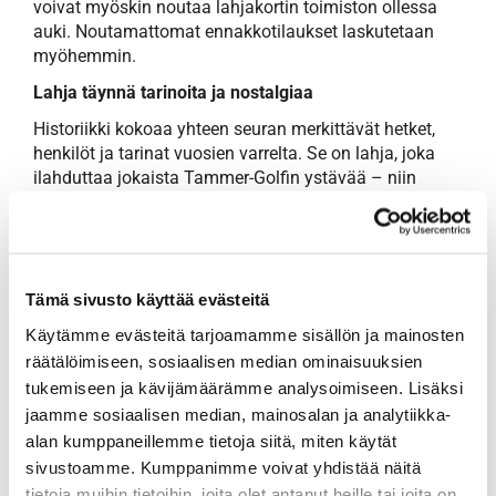
voivat myöskin noutaa lahjakortin toimiston ollessa
auki. Noutamattomat ennakkotilaukset laskutetaan
myöhemmin.
Lahja täynnä tarinoita ja nostalgiaa
Historiikki kokoaa yhteen seuran merkittävät hetket,
henkilöt ja tarinat vuosien varrelta. Se on lahja, joka
ilahduttaa jokaista Tammer-Golfin ystävää – niin
aktiivipeluria, pitkäaikaista jäsentä kuin golfhistoriasta
kiinnostunutta.
Mikäli et välitä fyysisestä lahjakortista, voit ostaa
Tämä sivusto käyttää evästeitä
historiikin nyt etukäteen verkkokaupastamme.
Käytämme evästeitä tarjoamamme sisällön ja mainosten
Tilausvahvistusta vastaan, saat historiikin noudettua
räätälöimiseen, sosiaalisen median ominaisuuksien
sen ilmestyessä.
tukemiseen ja kävijämäärämme analysoimiseen. Lisäksi
jaamme sosiaalisen median, mainosalan ja analytiikka-
alan kumppaneillemme tietoja siitä, miten käytät
sivustoamme. Kumppanimme voivat yhdistää näitä
tietoja muihin tietoihin, joita olet antanut heille tai joita on