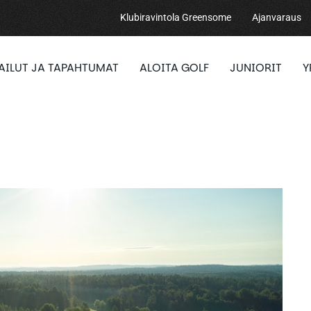
Klubiravintola Greensome
Ajanvaraus
PAILUT JA TAPAHTUMAT
ALOITA GOLF
JUNIORIT
Y