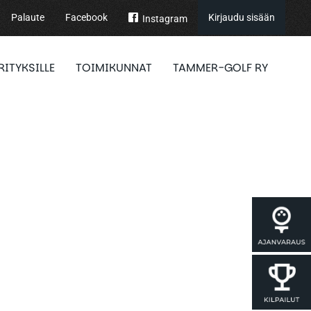
Palaute
Facebook
Kirjaudu sisään
Instagram
RITYKSILLE
TOIMIKUNNAT
TAMMER-GOLF RY