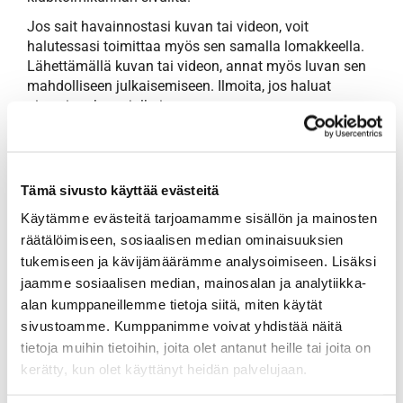
Jos sait havainnostasi kuvan tai videon, voit
halutessasi toimittaa myös sen samalla lomakkeella.
Lähettämällä kuvan tai videon, annat myös luvan sen
mahdolliseen julkaisemiseen. Ilmoita, jos haluat
nimesi mukaan julkaisuun.
Myös toinen henkilö voi täyttää lomakkeen
havainnoitsijan luvalla.
Kaikkien havaintonsa toimittaneiden kesken arvotaan
Tämä sivusto käyttää evästeitä
illalliskortti seuran päätöstapahtumaan, joka
Käytämme evästeitä tarjoamamme sisällön ja mainosten
järjestetään klubilla lauantaina 10.10.2026.
räätälöimiseen, sosiaalisen median ominaisuuksien
tukemiseen ja kävijämäärämme analysoimiseen. Lisäksi
jaamme sosiaalisen median, mainosalan ja analytiikka-
alan kumppaneillemme tietoja siitä, miten käytät
sivustoamme. Kumppanimme voivat yhdistää näitä
tietoja muihin tietoihin, joita olet antanut heille tai joita on
kerätty, kun olet käyttänyt heidän palvelujaan.