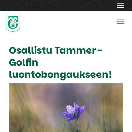
Navig
Navig
Osallistu Tammer-
Golfin
luontobongaukseen!