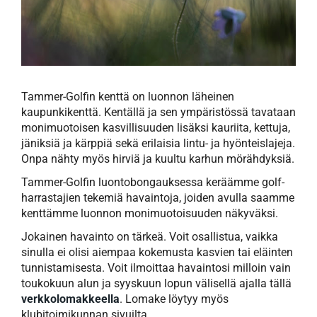
Tammer-Golfin kenttä on luonnon läheinen
kaupunkikenttä. Kentällä ja sen ympäristössä tavataan
monimuotoisen kasvillisuuden lisäksi kauriita, kettuja,
jäniksiä ja kärppiä sekä erilaisia lintu- ja hyönteislajeja.
Onpa nähty myös hirviä ja kuultu karhun mörähdyksiä.
Tammer-Golfin luontobongauksessa keräämme golf-
harrastajien tekemiä havaintoja, joiden avulla saamme
kenttämme luonnon monimuotoisuuden näkyväksi.
Jokainen havainto on tärkeä. Voit osallistua, vaikka
sinulla ei olisi aiempaa kokemusta kasvien tai eläinten
tunnistamisesta. Voit ilmoittaa havaintosi milloin vain
toukokuun alun ja syyskuun lopun välisellä ajalla tällä
verkkolomakkeella
. Lomake löytyy myös
klubitoimikunnan sivuilta.