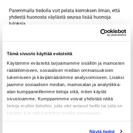
Paremmalla tiedolla voit pelata kierroksen ilman, että
yhdestä huonosta väylästä seuraa lisää huonoja
tuloksia.
Klubi-illan aikana pääset harjoitusalueilla kokeilemaan
erilaisten ratkaisujen vaikutusta tulokseen.
ILMOITTAUDU
Tämä sivusto käyttää evästeitä
Käytämme evästeitä tarjoamamme sisällön ja mainosten
räätälöimiseen, sosiaalisen median ominaisuuksien
tukemiseen ja kävijämäärämme analysoimiseen. Lisäksi
jaamme sosiaalisen median, mainosalan ja analytiikka-
alan kumppaneillemme tietoja siitä, miten käytät
sivustoamme. Kumppanimme voivat yhdistää näitä
tietoja muihin tietoihin, joita olet antanut heille tai joita on
kerätty, kun olet käyttänyt heidän palvelujaan.
Näytä tiedot