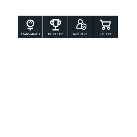
YHTEYSTIEDOT
Tammer-Golf ry
Tenniskatu 25
33560 TAMPERE
Puh. 010 3196 300