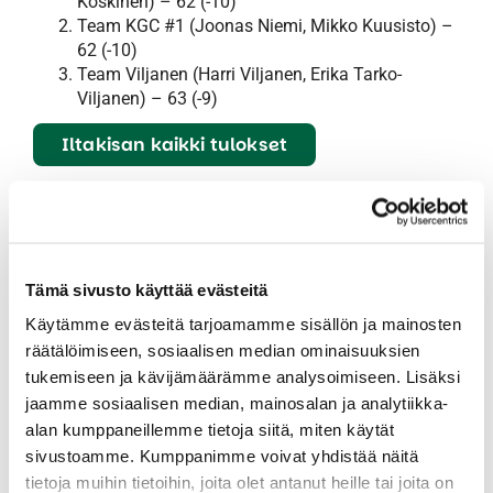
Koskinen) – 62 (-10)
Team KGC #1 (Joonas Niemi, Mikko Kuusisto) –
62 (-10)
Team Viljanen (Harri Viljanen, Erika Tarko-
Viljanen) – 63 (-9)
Iltakisan kaikki tulokset
JUHANNUKSEN
AAMUKILPAILU
Tämä sivusto käyttää evästeitä
Aamukilpailussa voittoon pelasi Team Oksanen, jossa
pelasivat Harri Oksanen ja Asko Kärkkäinen.
Käytämme evästeitä tarjoamamme sisällön ja mainosten
Voittajapari teki vakuuttavan tuloksen 63 lyöntiä (-9).
räätälöimiseen, sosiaalisen median ominaisuuksien
Toiseksi sijoittui Veli banaani, jonka muodostivat Arttu
tukemiseen ja kävijämäärämme analysoimiseen. Lisäksi
Juvonen ja Ville Haataja, tuloksella 64 lyöntiä (-8).
jaamme sosiaalisen median, mainosalan ja analytiikka-
Kolmannen sijan nappasi Team Pussittajat, jossa
alan kumppaneillemme tietoja siitä, miten käytät
pelasivat Eerikki Erä ja Eero Kivimäki, tuloksella 65
sivustoamme. Kumppanimme voivat yhdistää näitä
lyöntiä (-7).
tietoja muihin tietoihin, joita olet antanut heille tai joita on