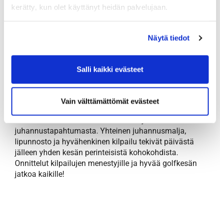
Aamukilpailun kolme parasta
kerätty, kun olet käyttänyt heidän palvelujaan.
Team Oksanen (Harri Oksanen, Asko Kärkkäinen)
– 63 (-9)
Näytä tiedot
Veli banaani (Arttu Juvonen, Ville Haataja) – 64
(-8)
Team Pussittajat (Eerikki Erä, Eero Kivimäki) – 65
Salli kaikki evästeet
(-7)
Aamukisan kaikki tulokset
Vain välttämättömät evästeet
Tammer-Golf kiittää kaikkia osallistujia mukavasta
juhannustapahtumasta. Yhteinen juhannusmalja,
lipunnosto ja hyvähenkinen kilpailu tekivät päivästä
jälleen yhden kesän perinteisistä kohokohdista.
Onnittelut kilpailujen menestyjille ja hyvää golfkesän
jatkoa kaikille!