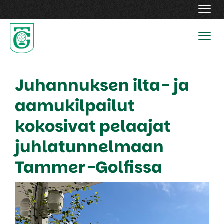
Navig
Navig
Juhannuksen ilta- ja
aamukilpailut
kokosivat pelaajat
juhlatunnelmaan
Tammer-Golfissa