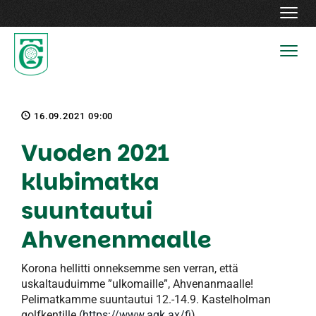
Navig
Navig
16.09.2021 09:00
Vuoden 2021
klubimatka
suuntautui
Ahvenenmaalle
Korona hellitti onneksemme sen verran, että
uskaltauduimme ”ulkomaille”, Ahvenanmaalle!
Pelimatkamme suuntautui 12.-14.9. Kastelholman
golfkentille (
https://www.agk.ax/fi
).