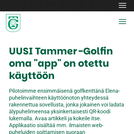
Navig
Navig
UUSI Tammer-Golfin
oma "app" on otettu
käyttöön
Pilotoimme ensimmäisenä golfkenttänä Elena-
puhelinvaihteen käyttöönoton yhteydessä
rakennettua sovellusta, jonka jokainen voi ladata
älypuhelimeensa yksinkertaisesti QR-koodi
lukemalla. Avaa artikkeli ja kokeile itse.
Applikaatio sisältää mm. ilmaisten web-
puheluiden soittamisen suoraan