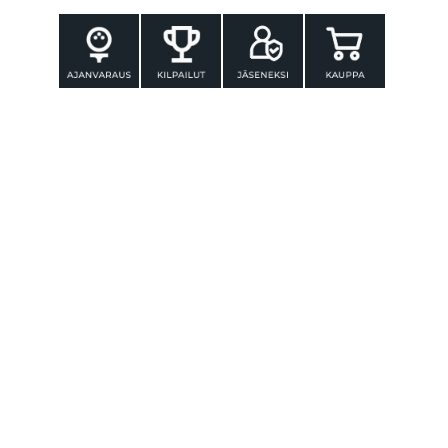
YHTEYSTIEDOT
Tammer-Golf ry
Tenniskatu 25
33560 TAMPERE
Puh. 010 3196 300
toimisto@tammer-golf.fi