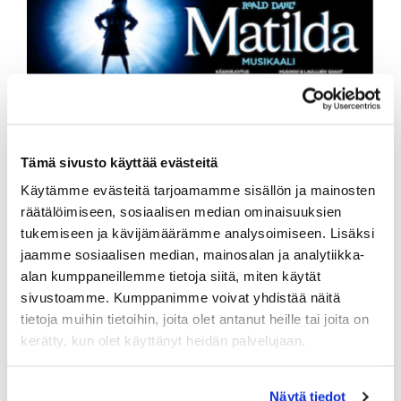
Tervetuloa teatteri-iltaan!
Tämä sivusto käyttää evästeitä
Klubitoimikunta
Käytämme evästeitä tarjoamamme sisällön ja mainosten
räätälöimiseen, sosiaalisen median ominaisuuksien
tukemiseen ja kävijämäärämme analysoimiseen. Lisäksi
jaamme sosiaalisen median, mainosalan ja analytiikka-
alan kumppaneillemme tietoja siitä, miten käytät
sivustoamme. Kumppanimme voivat yhdistää näitä
tietoja muihin tietoihin, joita olet antanut heille tai joita on
kerätty, kun olet käyttänyt heidän palvelujaan.
Näytä tiedot