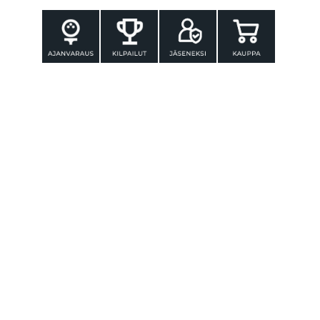
YHTEYSTIEDOT
Tammer-Golf ry
Tenniskatu 25
33560 TAMPERE
Puh. 010 3196 300
toimisto@tammer-golf.fi