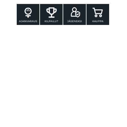
YHTEYSTIEDOT
Tammer-Golf ry
Tenniskatu 25
33560 TAMPERE
Puh. 010 3196 300
toimisto@tammer-golf.fi