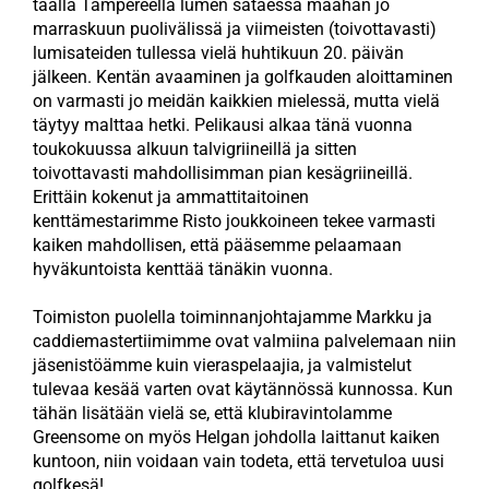
täällä Tampereella lumen sataessa maahan jo
marraskuun puolivälissä ja viimeisten (toivottavasti)
lumisateiden tullessa vielä huhtikuun 20. päivän
jälkeen. Kentän avaaminen ja golfkauden aloittaminen
on varmasti jo meidän kaikkien mielessä, mutta vielä
täytyy malttaa hetki. Pelikausi alkaa tänä vuonna
toukokuussa alkuun talvigriineillä ja sitten
toivottavasti mahdollisimman pian kesägriineillä.
Erittäin kokenut ja ammattitaitoinen
kenttämestarimme Risto joukkoineen tekee varmasti
kaiken mahdollisen, että pääsemme pelaamaan
hyväkuntoista kenttää tänäkin vuonna.
Toimiston puolella toiminnanjohtajamme Markku ja
caddiemastertiimimme ovat valmiina palvelemaan niin
jäsenistöämme kuin vieraspelaajia, ja valmistelut
tulevaa kesää varten ovat käytännössä kunnossa. Kun
tähän lisätään vielä se, että klubiravintolamme
Greensome on myös Helgan johdolla laittanut kaiken
kuntoon, niin voidaan vain todeta, että tervetuloa uusi
golfkesä!