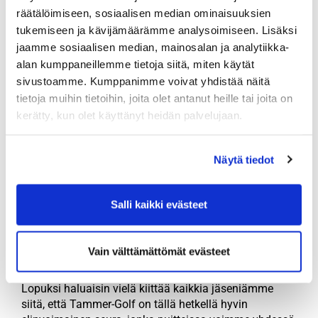
neuvotteluihin olemme saaneet ”avuksemme” kaksi EU
räätälöimiseen, sosiaalisen median ominaisuuksien
direktiivien suojelemaa eläinlajia, viitasammakon ja
tukemiseen ja kävijämäärämme analysoimiseen. Lisäksi
täplälampikorennon, jotka ovat löytäneet kotinsa
jaamme sosiaalisen median, mainosalan ja analytiikka-
kenttämme alueelta. Molempien kenttien tilannetta
alan kumppaneillemme tietoja siitä, miten käytät
käymme läpi kevätkokouksemme yhteydessä 29.4.
sivustoamme. Kumppanimme voivat yhdistää näitä
tietoja muihin tietoihin, joita olet antanut heille tai joita on
Olemme päättäneet panostaa vahvasti tulevaisuuteen
kerätty, kun olet käyttänyt heidän palvelujaan.
palkkaamalla seuramme juniorikoordinaattoriksi
pitkäaikaisen valmentajamme PGA Pron Esa Lehden,
joka onkin rakentanut ansiokkaasti meille uutta
Näytä tiedot
junioripolkua. Samalla päätimme myös nostaa
junioreiden jäsenmaksun ikärajan 21 vuoteen ja tarjota
kaikille seuramme alle 16-vuotiaille junioreille
Salli kaikki evästeet
mahdollisuuden pelata koko kesän pelkällä
jäsenmaksulla. Vastapainoksi tarjoamme saman
mahdollisuuden myös kaikille yli 90-vuotiaille
Vain välttämättömät evästeet
jäsenillemme.
Lopuksi haluaisin vielä kiittää kaikkia jäseniämme
siitä, että Tammer-Golf on tällä hetkellä hyvin