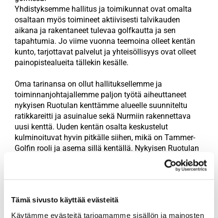
Yhdistyksemme hallitus ja toimikunnat ovat omalta
osaltaan myös toimineet aktiivisesti talvikauden
aikana ja rakentaneet tulevaa golfkautta ja sen
tapahtumia. Jo viime vuonna teemoina olleet kentän
kunto, tarjottavat palvelut ja yhteisöllisyys ovat olleet
painopistealueita tällekin kesälle.
Oma tarinansa on ollut hallituksellemme ja
toiminnanjohtajallemme paljon työtä aiheuttaneet
nykyisen Ruotulan kenttämme alueelle suunniteltu
ratikkareitti ja asuinalue sekä Nurmiin rakennettava
uusi kenttä. Uuden kentän osalta keskustelut
kulminoituvat hyvin pitkälle siihen, mikä on Tammer-
Golfin rooli ja asema sillä kentällä. Nykyisen Ruotulan
kentän osalta hallituksemme on selkeästi linjannut
tilanteen siten, että tehtävämme on puolustaa kaikin
mahdollisin keinoin nykyisen jäsenistömme etua.
Käytännössä tämä tarkoittaa taistelua sen puolesta,
Tämä sivusto käyttää evästeitä
että pelaaminen nykyisellä kentällä voisi jatkua
nykymuodossaan mahdollisimman kauan. Näihin
Käytämme evästeitä tarjoamamme sisällön ja mainosten