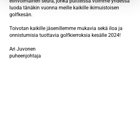
elinvoimainen seura, jonka puitteissa voimme yhdessä
luoda tänäkin vuonna meille kaikille ikimuistoisen
golfkesän.
Toivotan kaikille jäsenillemme mukavia sekä iloa ja
onnistumisia tuottavia golfkierroksia kesälle 2024!
Ari Juvonen
puheenjohtaja