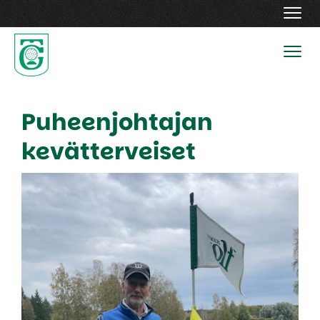
Navig
Navig
Puheenjohtajan
kevätterveiset