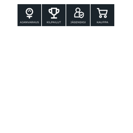
YHTEYSTIEDOT
Tammer-Golf ry
Tenniskatu 25
33560 TAMPERE
Puh. 010 3196 300
toimisto@tammer-golf.fi