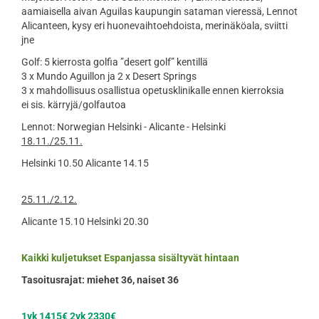
aamiaisella
aivan Aguilas kaupungin sataman vieressä, Lennot
Alicanteen,
kysy eri huonevaihtoehdoista, merinäköala, sviitti
jne
Golf: 5 kierrosta golfia ”desert golf” kentillä
3 x Mundo Aguillon ja 2 x Desert Springs
3 x mahdollisuus osallistua opetusklinikalle ennen kierroksia
ei sis. kärryjä/golfautoa
Lennot: Norwegian Helsinki - Alicante - Helsinki
18.11./25.11.
Helsinki 10.50 Alicante 14.15
25.11./2.12.
Alicante 15.10 Helsinki 20.30
Kaikki kuljetukset Espanjassa
sisältyvät hintaan
Tasoitusrajat: miehet 36, naiset 36
1vk 1415€ 2vk 2330€