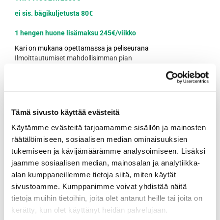
ei sis. bägikuljetusta 80€
1 hengen huone
lisämaksu 245€/viikko
Kari on mukana opettamassa ja peliseurana
Ilmoittautumiset mahdollisimman pian
kari@futuregolf.fi
tai
050 517 5558
Virallinen matkanjärjestäjä:
Future Golf Oy 4190/05MJ
Tämä sivusto käyttää evästeitä
Käytämme evästeitä tarjoamamme sisällön ja mainosten
räätälöimiseen, sosiaalisen median ominaisuuksien
tukemiseen ja kävijämäärämme analysoimiseen. Lisäksi
jaamme sosiaalisen median, mainosalan ja analytiikka-
alan kumppaneillemme tietoja siitä, miten käytät
sivustoamme. Kumppanimme voivat yhdistää näitä
tietoja muihin tietoihin, joita olet antanut heille tai joita on
kerätty, kun olet käyttänyt heidän palvelujaan.