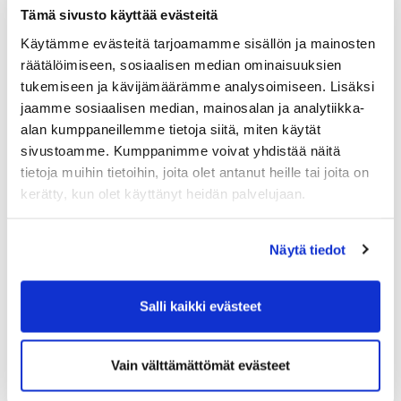
ensimmäinen erä tulee maksettavaksi ostoksen
Tämä sivusto käyttää evästeitä
päätteeksi verkkopankin kautta. Seuraavat 2 tai 4 erää
Käytämme evästeitä tarjoamamme sisällön ja mainosten
tulevat automaattisesti laskuilla kuukauden välein.
räätälöimiseen, sosiaalisen median ominaisuuksien
tukemiseen ja kävijämäärämme analysoimiseen. Lisäksi
jaamme sosiaalisen median, mainosalan ja analytiikka-
Verkkokauppa
alan kumppaneillemme tietoja siitä, miten käytät
sivustoamme. Kumppanimme voivat yhdistää näitä
tietoja muihin tietoihin, joita olet antanut heille tai joita on
Jos herää kysyttävää pelioikeuden ostamisesta, ole
kerätty, kun olet käyttänyt heidän palvelujaan.
yhteydessä palvelupäällikköömme.
Laura Hyönä
Näytä tiedot
laura.hyona@tammer-golf.fi
​​​​​​​0408582242
Salli kaikki evästeet
Vain välttämättömät evästeet