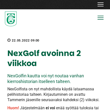
Navig
Navig
22.05.2022 09:00
NexGolf avoinna 2
viikkoa
NexGolfin kautta voi nyt noutaa vanhan
kierroshistorian itselleen talteen.
NexGolfista on nyt mahdollista käydä lataamassa
pelihistoriaa talteen. Kirjautuminen on avattu
Tammerin jäsenille seuraavaksi kahdeksi (2) viikoksi.
Huom!
Järjestelmään
ei voi
enää syöttää tuloksia tai