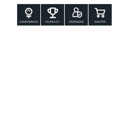
YHTEYSTIEDOT
Tammer-Golf ry
Tenniskatu 25
33560 TAMPERE
Puh. 010 3196 300
toimisto@tammer-golf.fi