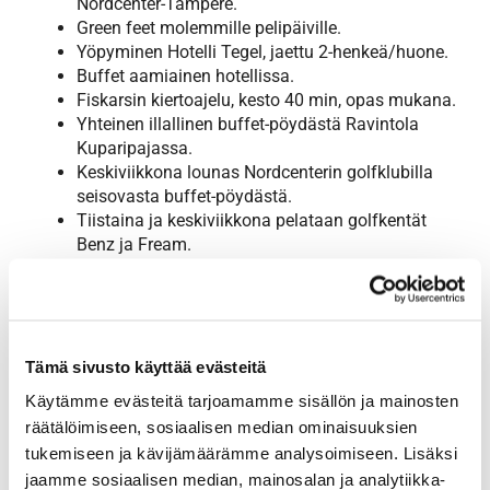
Nordcenter-Tampere.
Green feet molemmille pelipäiville.
Yöpyminen Hotelli Tegel, jaettu 2-henkeä/huone.
Buffet aamiainen hotellissa.
Fiskarsin kiertoajelu, kesto 40 min, opas mukana.
Yhteinen illallinen buffet-pöydästä Ravintola
Kuparipajassa.
Keskiviikkona lounas Nordcenterin golfklubilla
seisovasta buffet-pöydästä.
Tiistaina ja keskiviikkona pelataan golfkentät
Benz ja Fream.
Tarkempi matkaohjelma ja pelimatkan
maksamisohjeet ilmoitetaan osallistujille myöhemmin.
Tämä sivusto käyttää evästeitä
Ilmoittautumiset
Käytämme evästeitä tarjoamamme sisällön ja mainosten
Alla olevasta vihreästä "ilmoittautuminen"-painikkeesta
räätälöimiseen, sosiaalisen median ominaisuuksien
tai Eeva Tamminen:
tukemiseen ja kävijämäärämme analysoimiseen. Lisäksi
eevakristiina.tamminen@gmail.com Viimeinen
jaamme sosiaalisen median, mainosalan ja analytiikka-
ilmoittautumispäivä on 20.8.2022