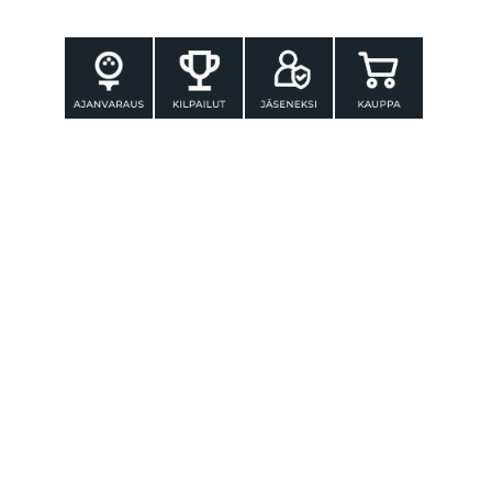
YHTEYSTIEDOT
Tammer-Golf ry
Tenniskatu 25
33560 TAMPERE
Puh. 010 3196 300
toimisto@tammer-golf.fi