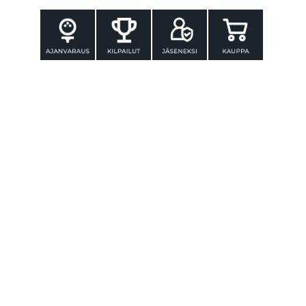
YHTEYSTIEDOT
Tammer-Golf ry
Tenniskatu 25
33560 TAMPERE
Puh. 010 3196 300
toimisto@tammer-golf.fi