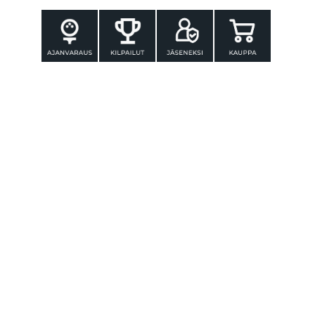
YHTEYSTIEDOT
Tammer-Golf ry
Tenniskatu 25
33560 TAMPERE
Puh. 010 3196 300
toimisto@tammer-golf.fi