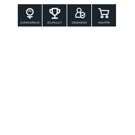
YHTEYSTIEDOT
Tammer-Golf ry
Tenniskatu 25
33560 TAMPERE
Puh. 010 3196 300
toimisto@tammer-golf.fi