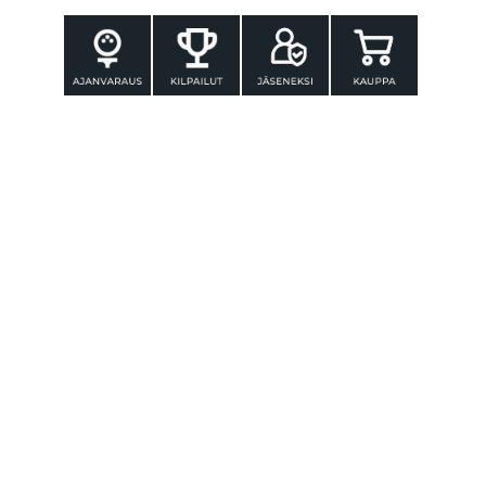
YHTEYSTIEDOT
Tammer-Golf ry
Tenniskatu 25
33560 TAMPERE
Puh. 010 3196 300
toimisto@tammer-golf.fi