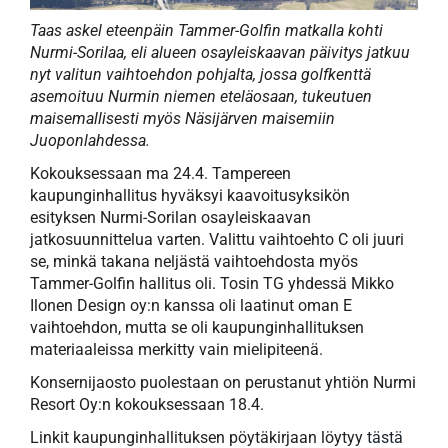
Taas askel eteenpäin Tammer-Golfin matkalla kohti
Nurmi-Sorilaa, eli alueen osayleiskaavan päivitys jatkuu
nyt valitun vaihtoehdon pohjalta, jossa golfkenttä
asemoituu Nurmin niemen eteläosaan, tukeutuen
maisemallisesti myös Näsijärven maisemiin
Juoponlahdessa.
Kokouksessaan ma 24.4. Tampereen
kaupunginhallitus hyväksyi kaavoitusyksikön
esityksen Nurmi-Sorilan osayleiskaavan
jatkosuunnittelua varten. Valittu vaihtoehto C oli juuri
se, minkä takana neljästä vaihtoehdosta myös
Tammer-Golfin hallitus oli. Tosin TG yhdessä Mikko
Ilonen Design oy:n kanssa oli laatinut oman E
vaihtoehdon, mutta se oli kaupunginhallituksen
materiaaleissa merkitty vain mielipiteenä.
Konsernijaosto puolestaan on perustanut yhtiön Nurmi
Resort Oy:n kokouksessaan 18.4.
Linkit kaupunginhallituksen pöytäkirjaan löytyy
tästä