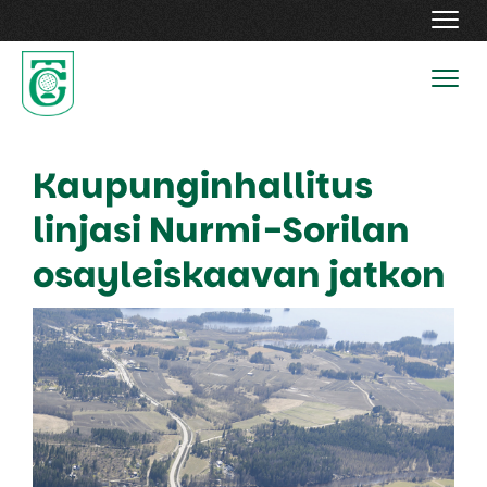
Navig
Navig
Kaupunginhallitus
linjasi Nurmi-Sorilan
osayleiskaavan jatkon