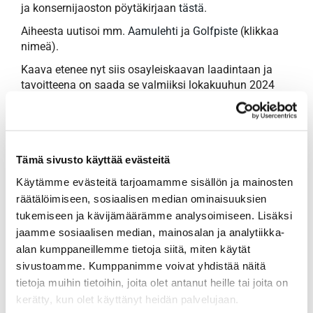
ja konsernijaoston pöytäkirjaan
tästä
.
Aiheesta uutisoi mm.
Aamulehti
ja
Golfpiste
(klikkaa
nimeä).
Kaava etenee nyt siis osayleiskaavan laadintaan ja
tavoitteena on saada se valmiiksi lokakuuhun 2024
mennessä, yhtä aikaa Ruotulan asemakaavan kanssa.
Tammer-Golfin esitys on vauhdittaa golfkentän
asemakaavan laadintaa jo samaan aikaan
osayleiskaavaprosessin aikana, mahdollisesti vuoden
Tämä sivusto käyttää evästeitä
vaihteessa 2023/2024.
Käytämme evästeitä tarjoamamme sisällön ja mainosten
Lisätietoja:
räätälöimiseen, sosiaalisen median ominaisuuksien
Markku Ignatius
tukemiseen ja kävijämäärämme analysoimiseen. Lisäksi
toiminnanjohtaja
jaamme sosiaalisen median, mainosalan ja analytiikka-
alan kumppaneillemme tietoja siitä, miten käytät
sivustoamme. Kumppanimme voivat yhdistää näitä
tietoja muihin tietoihin, joita olet antanut heille tai joita on
kerätty, kun olet käyttänyt heidän palvelujaan.