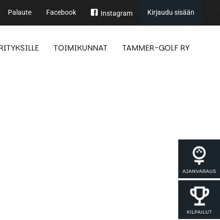
Palaute
Facebook
Kirjaudu sisään
Instagram
RITYKSILLE
TOIMIKUNNAT
TAMMER-GOLF RY