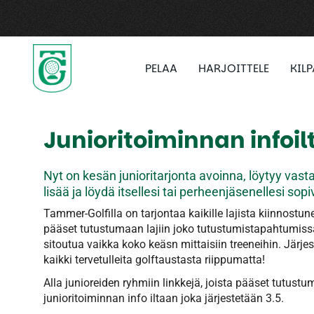
PELAA
HARJOITTELE
KIL
Junioritoiminnan infoil
Nyt on kesän junioritarjonta avoinna, löytyy vast
lisää ja löydä itsellesi tai perheenjäsenellesi sopi
Tammer-Golfilla on tarjontaa kaikille lajista kiinnostuneil
pääset tutustumaan lajiin joko tutustumistapahtumissa ta
sitoutua vaikka koko keäsn mittaisiin treeneihin. Järj
kaikki tervetulleita golftaustasta riippumatta!
Alla junioreiden ryhmiin linkkejä, joista pääset tutu
junioritoiminnan info iltaan joka järjestetään 3.5.