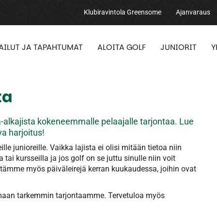
Klubiravintola Greensome
Ajanvaraus
PAILUT JA TAPAHTUMAT
ALOITA GOLF
JUNIORIT
Y
ta
a-alkajista kokeneemmalle pelaajalle tarjontaa. Lue
va harjoitus!
le junioreille. Vaikka lajista ei olisi mitään tietoa niin
i kursseilla ja jos golf on se juttu sinulle niin voit
estämme myös päiväleirejä kerran kuukaudessa, joihin ovat
stumaan tarkemmin tarjontaamme. Tervetuloa myös