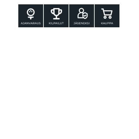
YHTEYSTIEDOT
Tammer-Golf ry
Tenniskatu 25
33560 TAMPERE
Puh. 010 3196 300
toimisto@tammer-golf.fi