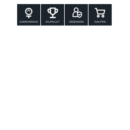
YHTEYSTIEDOT
Tammer-Golf ry
Tenniskatu 25
33560 TAMPERE
Puh. 010 3196 300
toimisto@tammer-golf.fi