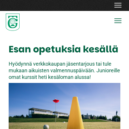
Navig
Navig
Esan opetuksia kesällä
Hyödynnä verkkokaupan jäsentarjous tai tule
mukaan aikuisten valmennuspäivään. Junioreille
omat kurssit heti kesäloman alussa!