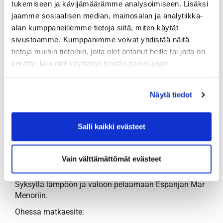
Kertauskurssi 2
tukemiseen ja kävijämäärämme analysoimiseen. Lisäksi
jaamme sosiaalisen median, mainosalan ja analytiikka-
30.6. ja 1.7.
alan kumppaneillemme tietoja siitä, miten käytät
https://tammer-golf.fi/fi-fi/opetus/kertauskurssit/145/
sivustoamme. Kumppanimme voivat yhdistää näitä
tietoja muihin tietoihin, joita olet antanut heille tai joita on
kerätty, kun olet käyttänyt heidän palvelujaan.
JUNIOREIDEN STARTTIKURSSIT
Näytä tiedot
Täältä saat tietoa juniorikursseista
Salli kaikki evästeet
https://tammer-golf.fi/juniorikurssit/
Vain välttämättömät evästeet
Syksyllä lämpöön ja valoon pelaamaan Espanjan Mar
Menoriin.
Ohessa matkaesite: