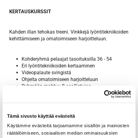
KERTAUSKURSSIT
Kahden illan tehokas treeni. Vinkkejä lyöntitekniikoiden
kehittämiseen ja omatoimiseen harjoitteluun.
Kohderyhmä pelaajat tasoituksilla 36 - 54
Eri lyöntitekniikoiden kertaaminen
Videopalaute svingistä
Ohjeita omatoimiseen harjoitteluun
Ryhmään mahtuu 8 osallistujaa
Kurssi toteutuu kun osallistujia vähintään 4
Kurssin hinta vain 69 euroa / osallistuja
Tämä sivusto käyttää evästeitä
Kertauskurssi 1
Käytämme evästeitä tarjoamamme sisällön ja mainosten
9.6. ja 10.6.
räätälöimiseen, sosiaalisen median ominaisuuksien