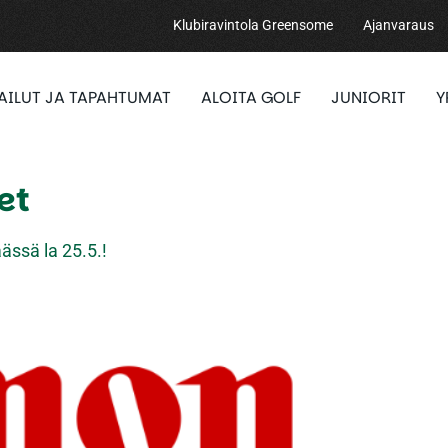
Klubiravintola Greensome
Ajanvaraus
PAILUT JA TAPAHTUMAT
ALOITA GOLF
JUNIORIT
Y
et
ässä la 25.5.!