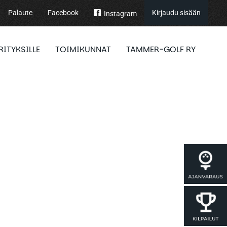
Palaute
Facebook
Kirjaudu sisään
Instagram
RITYKSILLE
TOIMIKUNNAT
TAMMER-GOLF RY