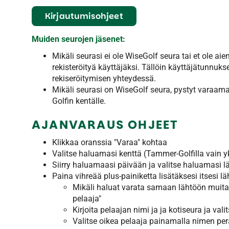
Kirjautumisohjeet
Muiden seurojen jäsenet:
Mikäli seurasi ei ole WiseGolf seura tai et ole ai
rekisteröityä käyttäjäksi. Tällöin käyttäjätunnuks
rekiseröitymisen yhteydessä.
Mikäli seurasi on WiseGolf seura, pystyt varaam
Golfin kentälle.
AJANVARAUS OHJEET
Klikkaa oranssia "Varaa" kohtaa
Valitse haluamasi kenttä (Tammer-Golfilla vain y
Siirry haluamaasi päivään ja valitse haluamasi l
Paina vihreää plus-painiketta lisätäksesi itsesi l
Mikäli haluat varata samaan lähtöön muita p
pelaaja"
Kirjoita pelaajan nimi ja ja kotiseura ja valit
Valitse oikea pelaaja painamalla nimen per