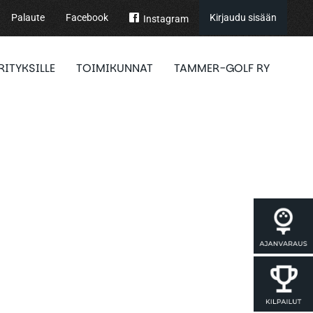
Palaute
Facebook
Kirjaudu sisään
Instagram
RITYKSILLE
TOIMIKUNNAT
TAMMER-GOLF RY