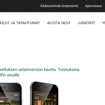
Klubiravintola Greensome
Ajanvaraus
PAILUT JA TAPAHTUMAT
ALOITA GOLF
JUNIORIT
Y
velluksen selainversion kautta. Tunnuksina
in sivuille.