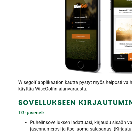
Wisegolf applikaation kautta pystyt myös helposti vai
käyttää WiseGolfin ajanvarausta.
SOVELLUKSEEN KIRJAUTUMI
TG: jäsenet:
Puhelinsovelluksen ladattuasi, kirjaudu sisään va
jäsennumerosi ja itse luoma salasanasi (Kirjautu