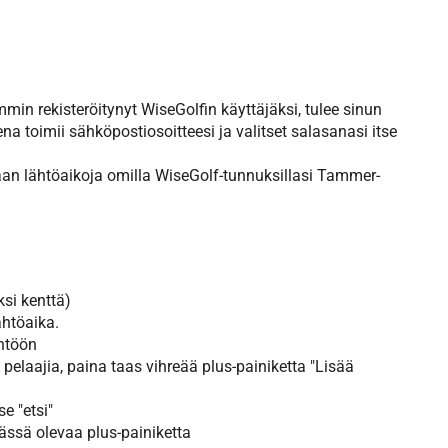
emmin rekisteröitynyt WiseGolfin käyttäjäksi, tulee sinun
ena toimii sähköpostiosoitteesi ja valitset salasanasi itse
aan lähtöaikoja omilla WiseGolf-tunnuksillasi Tammer-
ksi kenttä)
ähtöaika.
ähtöön
elaajia, paina taas vihreää plus-painiketta "Lisää
se "etsi"
ässä olevaa plus-painiketta