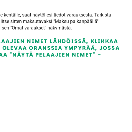
e kentälle, saat näytöllesi tiedot varauksesta. Tarkista
 valitse sitten maksutavaksi "Maksu paikanpäällä"
aa sen "Omat varaukset" näkymästä.
LAAJIEN NIMET LÄHDÖISSÄ, KLIKKAA
 OLEVAA ORANSSIA YMPYRÄÄ, JOSSA
AA "NÄYTÄ PELAAJIEN NIMET" -