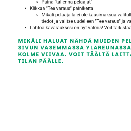
Paina "tallenna pelaajat"
Klikkaa "Tee varaus" painiketta
Mikäli pelaajalla ei ole kausimaksua valitull
tiedot ja valitse uudelleen "Tee varaus" ja
Lähtöaikavarauksesi on nyt valmis! Voit tarkist
MIKÄLI HALUAT NÄHDÄ MUIDEN PE
SIVUN VASEMMASSA YLÄREUNASSA
KOLME VIIVAA. VOIT TÄÄLTÄ LAITT
TILAN PÄÄLLE.